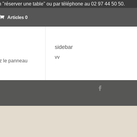
on "réserver une table" ou par téléphone au 02 97 44 50 50.
Articles 0
sidebar
vv
ez le panneau