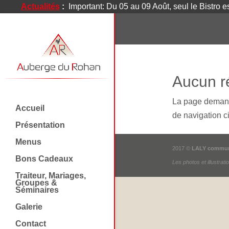
Actualités
:
Important: Du 05 au 09 Août, seul le Bistro e
Aucun ré
La page demandé
Accueil
de navigation ci
Présentation
Menus
2017 ©
LALY commun
Bons Cadeaux
Les photos et illustrat
Traiteur, Mariages,
Groupes &
Séminaires
Galerie
Contact