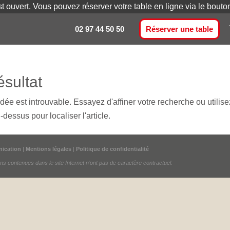
st ouvert. Vous pouvez réserver votre table en ligne via le bout
02 97 44 50 50
Réserver une table
sultat
e est introuvable. Essayez d'affiner votre recherche ou utilis
-dessus pour localiser l'article.
ication
|
Mentions légales
|
Politique de confidentialité
ions contenues dans le site Internet n’ont pas de caractère contractuel.