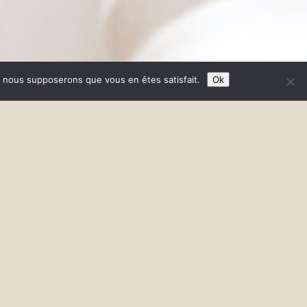
e, nous supposerons que vous en êtes satisfait.
Ok
 44 50 50
Règlements
tion conseillée
Règlements acceptés : Carte
Bleue ou espèces. Les chèques
ne sont pas acceptés.