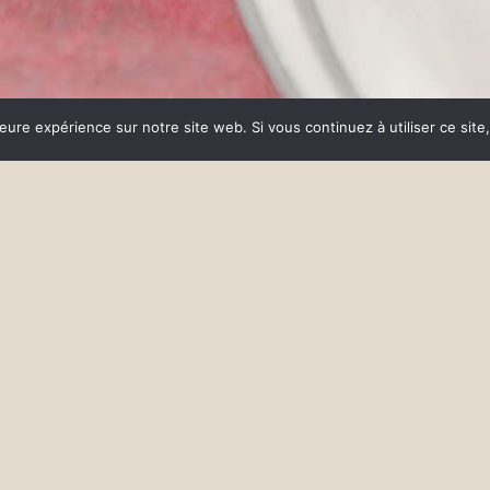
leure expérience sur notre site web. Si vous continuez à utiliser ce sit
;
02 97
e
Adresse
Réserva
du
20, route de Vannes
idi et
56890 Meucon
di,
 Nous
le