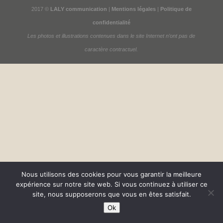
2017 ©
LALY communication
|
Mentions légales
|
Politique de
confidentialité
Les photos et illustrations contenues dans le site Internet n’ont pas de
caractère contractuel.
Nous utilisons des cookies pour vous garantir la meilleure
expérience sur notre site web. Si vous continuez à utiliser ce
site, nous supposerons que vous en êtes satisfait.
Ok