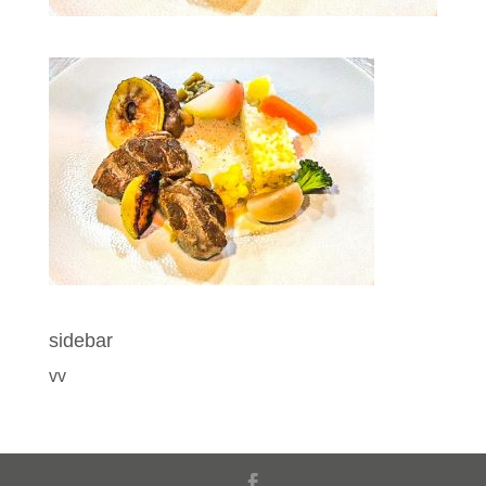
sidebar
vv