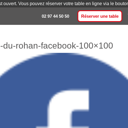
st ouvert. Vous pouvez réserver votre table en ligne via le bout
02 97 44 50 50
Réserver une table
-du-rohan-facebook-100×100