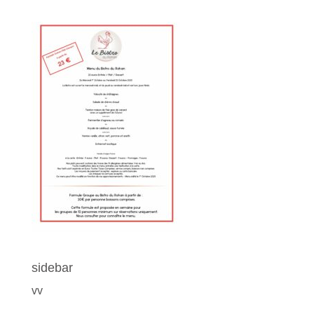
sidebar
vv