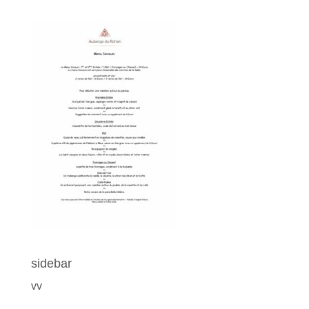
sidebar
vv