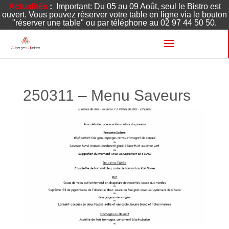
Actualités
:
Important: Du 05 au 09 Août, seul le Bistro est
ouvert. Vous pouvez réserver votre table en ligne via le bouton
"réserver une table" ou par téléphone au 02 97 44 50 50.
250311 – Menu Saveurs