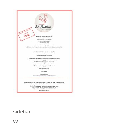
sidebar
vv