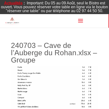
Actualités
:
Important: Du 05 au 09 Août, seul le Bistro est
ouvert. Vous pouvez réserver votre table en ligne via le bouton
"réserver une table" ou par téléphone au 02 97 44 50 50.
240703 – Cave de
l’Auberge du Rohan.xlsx –
Groupe