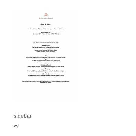
sidebar
vv