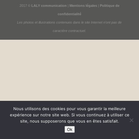
2017 ©
LALY communication
|
Mentions légales
|
Politique de
confidentialité
Les photos et illustrations contenues dans le site Internet n’ont pas de
caractère contractuel.
Nous utilisons des cookies pour vous garantir la meilleure
expérience sur notre site web. Si vous continuez à utiliser ce
site, nous supposerons que vous en êtes satisfait.
Ok