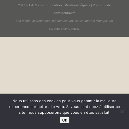
2017 ©
LALY communication
|
Mentions légales
|
Politique de
confidentialité
Les photos et illustrations contenues dans le site Internet n’ont pas de
caractère contractuel.
Nous utilisons des cookies pour vous garantir la meilleure
expérience sur notre site web. Si vous continuez à utiliser ce
site, nous supposerons que vous en êtes satisfait.
Ok