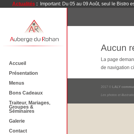
Actualités
:
Important: Du 05 au 09 Août, seul le Bistro e
Aucun ré
La page demandé
Accueil
de navigation ci
Présentation
Menus
2017 ©
LALY commun
Bons Cadeaux
Les photos et illustrat
Traiteur, Mariages,
Groupes &
Séminaires
Galerie
Contact