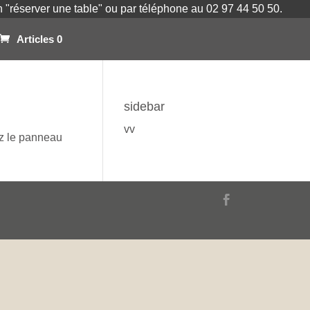
on "réserver une table" ou par téléphone au 02 97 44 50 50.
Articles 0
sidebar
vv
ez le panneau