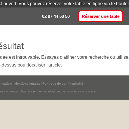
st ouvert. Vous pouvez réserver votre table en ligne via le bout
02 97 44 50 50
Réserver une table
sultat
e est introuvable. Essayez d'affiner votre recherche ou utilis
-dessus pour localiser l'article.
ication
|
Mentions légales
|
Politique de confidentialité
ions contenues dans le site Internet n’ont pas de caractère contractuel.