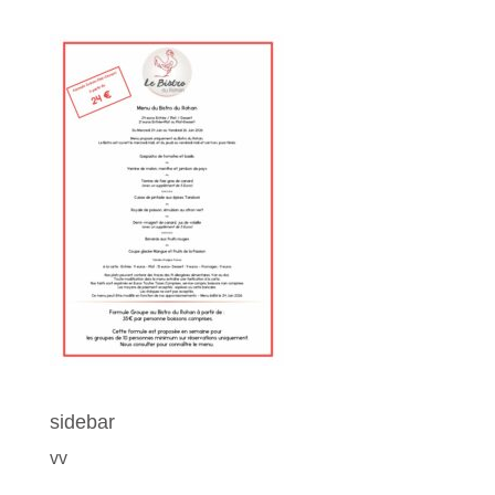
sidebar
vv